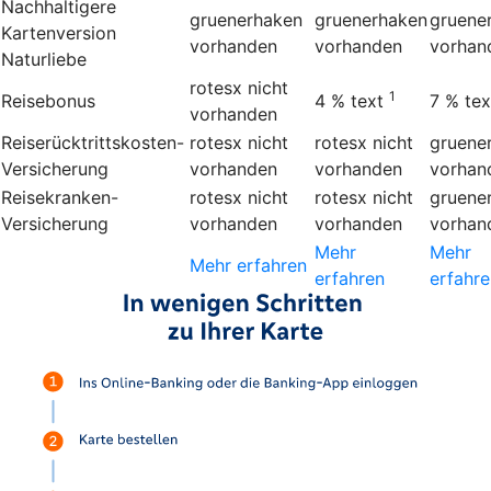
Nachhaltigere
gruenerhaken
gruenerhaken
gruene
Kartenversion
vorhanden
vorhanden
vorhan
Naturliebe
rotesx
nicht
1
Reisebonus
4 %
text
7 %
tex
vorhanden
Reiserücktrittskosten-
rotesx
nicht
rotesx
nicht
gruene
Versicherung
vorhanden
vorhanden
vorhan
Reisekranken-
rotesx
nicht
rotesx
nicht
gruene
Versicherung
vorhanden
vorhanden
vorhan
Mehr
Mehr
Mehr erfahren
erfahren
erfahre