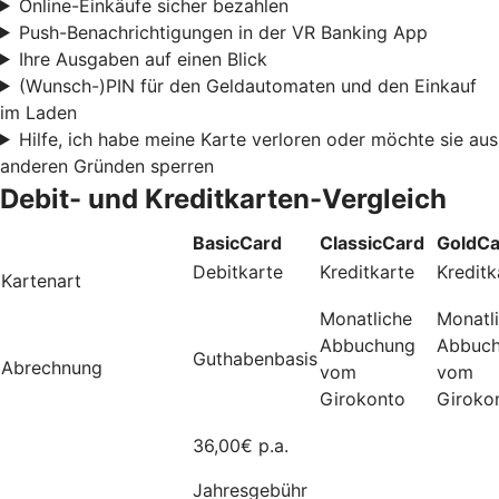
Online-Einkäufe sicher bezahlen
Push-Benachrichtigungen in der VR Banking App
Ihre Ausgaben auf einen Blick
(Wunsch-)PIN für den Geldautomaten und den Einkauf
im Laden
Hilfe, ich habe meine Karte verloren oder möchte sie aus
anderen Gründen sperren
Debit- und Kreditkarten-Vergleich
BasicCard
ClassicCard
GoldCa
Debitkarte
Kreditkarte
Kreditk
Kartenart
Monatliche
Monatl
Abbuchung
Abbuc
Guthabenbasis
Abrechnung
vom
vom
Girokonto
Giroko
36,00€ p.a.
Jahresgebühr