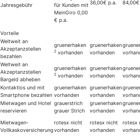
36,00€ p.a.
84,00€ 
Jahresgebühr
für Kunden mit
MeinGiro 0,00
€ p.a.
Vorteile
Weltweit an
gruenerhaken
gruenerhaken
gruene
Akzeptanzstellen
2
vorhanden
vorhanden
vorhan
bezahlen
Weltweit an
gruenerhaken
gruenerhaken
gruene
Akzeptanzstellen
2
vorhanden
vorhanden
vorhan
Bargeld abheben
Kontaktlos und mit
gruenerhaken
gruenerhaken
gruene
Smartphone bezahlen
vorhanden
vorhanden
vorhan
Mietwagen und Hotel
grauerstrich
gruenerhaken
gruene
reservieren
grauer Strich
vorhanden
vorhan
Mietwagen-
rotesx
nicht
rotesx
nicht
rotesx
Vollkaskoversicherung
vorhanden
vorhanden
vorhan