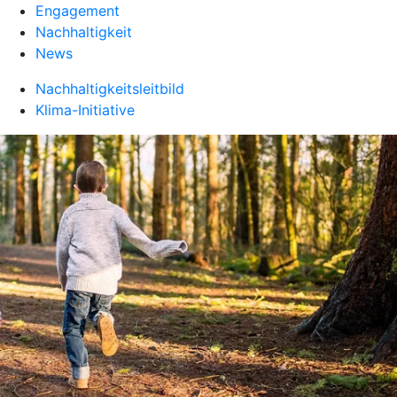
Engagement
Nachhaltigkeit
News
Nachhaltigkeitsleitbild
Klima-Initiative