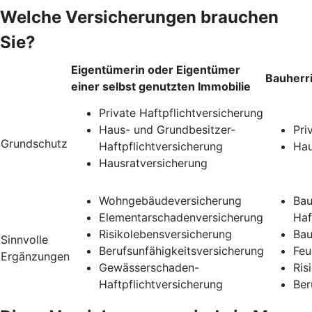
Welche Versicherungen brauchen
Sie?
Eigentümerin oder Eigentümer
Bauherr
einer selbst genutzten Immobilie
Private Haftpflichtversicherung
Haus- und Grundbesitzer-
Pri
Grundschutz
Haftpflichtversicherung
Hau
Hausratversicherung
Wohngebäudeversicherung
Bau
Elementarschadenversicherung
Haf
Risikolebensversicherung
Bau
Sinnvolle
Berufsunfähigkeitsversicherung
Feu
Ergänzungen
Gewässerschaden-
Ris
Haftpflichtversicherung
Ber